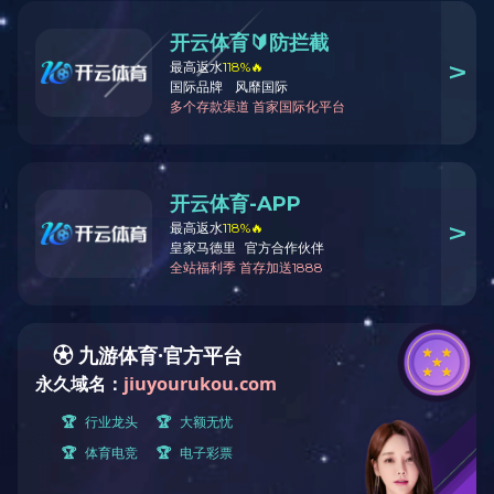
LINK
友情链接:
科比特亿美检测
串联谐振
新中天检测
科比特新
关于科比特
案例与应用
解
科比特简介
交通系统
建
科比特团队
广电系统
通
科比特发展历程
学校教育
光
企业文化
通信运营
风
企业荣誉
政府公共