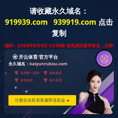
首页
产品中心
案例与应用
科比特简介
科比特团队
科比特发