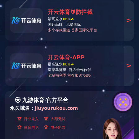
LINK
友情链接:
科比特亿美检测
串联谐振
新中天检测
科比特新
关于科比特
案例与应用
解
科比特简介
交通系统
建
科比特团队
广电系统
通
科比特发展历程
学校教育
光
企业文化
通信运营
风
企业荣誉
政府公共